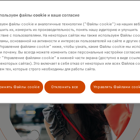
пользуем файлы cookie и ваше согласие
уем файлы cookie и аналогичные технологии ("Файлы cookie") на наших веб
шить их, измерить их производительность, понять нашу аудиторию и улучшить
твие с пользователями. На некоторых сайтах мы также используем Файлы coo
ламы, основанной на активности и интересах пользователей на сайте и других 
правление файлами cookie" ниже, чтобы узнать, какие Файлы cookie мы исп
 и почему. Вы всегда можете изменить свои персональные настройки согласия
 "Управление файлами cookie" в нижней части экрана (доступно в виде ссыл
некоторых сайтах). Это включает в себя отказ от некоторых или всех Файлов co
м тех, которые строго необходимы для работы сайта.
ринять Файлы cookie
Отклонить все
Управлять Файлами cook
, которые подходят вашему
вперед