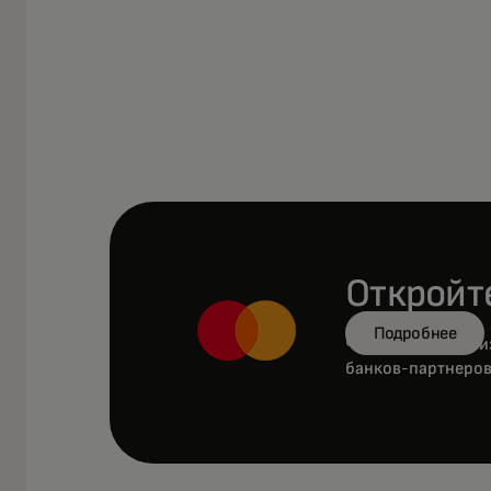
Открой
Подробнее
Чтобы открыть би
банков-партнеро