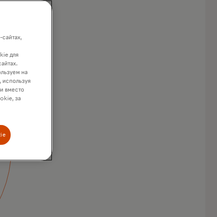
-сайтах,
kie для
сайтах.
ользуем на
, используя
ки вместо
okie, за
ie