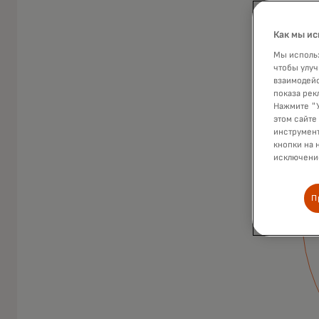
Как мы ис
Мы использ
чтобы улуч
взаимодейс
показа рек
Нажмите "У
этом сайте
Карты Mastercard
инструмент
кнопки на 
для частных лиц
исключение
Вы любите делать покупки? Пользоваться
П
бонусами, дополнительными услугами или
выгодными условиями? Так или иначе, для вас
всегда найдется подходящая карта
Mastercard.
Привилегии, услуги, скидки, кэшбэки
образу жизни и помогают двигаться 
Узнать больше